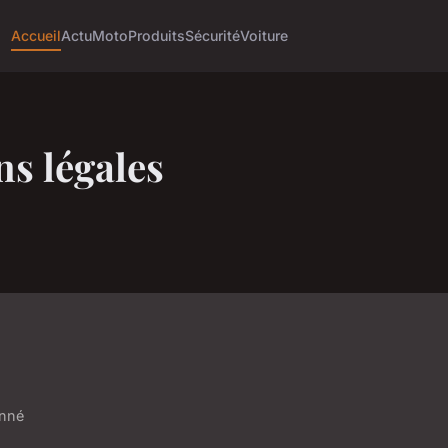
Accueil
Actu
Moto
Produits
Sécurité
Voiture
s légales
onné